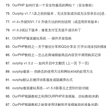
73.
OurPHP 如何打造一个安全性极高的网站？（安全教程）
75.
Ourphp v1.7.1及之前的版本，无法安装成功或无法登录后台[进..
77.
v1.6+升级到V1.7.0 升级方法的特别说明（或适用所有版本）
79.
v1.6.2或以下版本，修复支付宝充值不成功补丁
81.
OURPHP傲派建站系统 --- 插件开发指南
83.
OurPHP教程之---关于微信分享和QQ分享后 打开出现未找到模
85.
OurPHP教程之---怎么在商城模板商品内容页中调用购买记录
87.
ourphp v1.5.2 --- 如何开启中文翻页 (上一页 下一页)
89.
ourphp傲派--- 伪静态的使用方法和网站404的处理方法
91.
ourphp默认右侧浮动客服改成隐藏弹出式
93.
ourphp傲派建站系统---v1.5.0新看点之货到付款功能
95.
OurPHP视频教程之利用OURPHP开发模板、仿站教程(8课)
97.
OurPHP视频教程之标签使用详解和开发模板前的准备(6课)